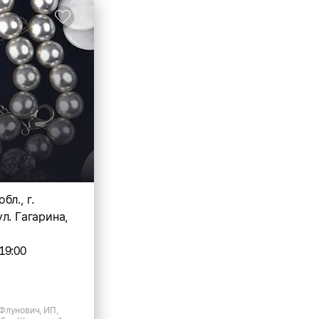
бл., г.
л. Гагарина,
19:00
Флунович, ИП,