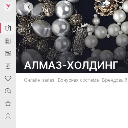
Map
News
DiscountCard
АЛМАЗ-ХОЛДИНГ
Purchases
Heart
Онлайн-заказ
Бонусная система
Брендовый
Contacts
Reviews
ProfileSaby