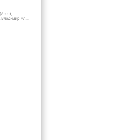
(Алоэ),
. Владимир, ул.
а