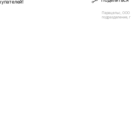
Поделиться
купателей!
Парацельс, ООО 
подразделение, г
Диктора Левитан