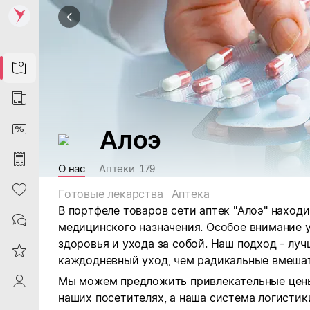
Map
News
DiscountCard
Алоэ
Purchases
О нас
Аптеки
179
Heart
Готовые лекарства
Аптека
В портфеле товаров сети аптек "Алоэ" находи
Contacts
медицинского назначения. Особое внимание 
здоровья и ухода за собой. Наш подход - лу
Reviews
каждодневный уход, чем радикальные вмешат
Мы можем предложить привлекательные цены
ProfileSaby
наших посетителях, а наша система логисти