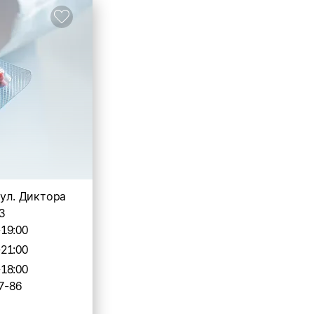
 ул. Диктора
3
-19:00
-21:00
-18:00
7-86