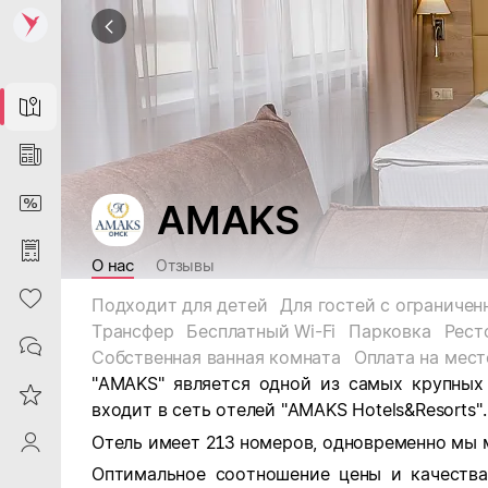
Map
News
DiscountCard
AMAKS
Purchases
О нас
Отзывы
Heart
Подходит для детей
Трансфер
Бесплатный Wi-Fi
Парковка
Рест
Contacts
Собственная ванная комната
Оплата на мест
"AMAKS" является одной из самых крупных
Reviews
входит в сеть отелей "AMAKS Hotels&Resorts".
Отель имеет 213 номеров, одновременно мы 
ProfileSaby
Оптимальное соотношение цены и качеств