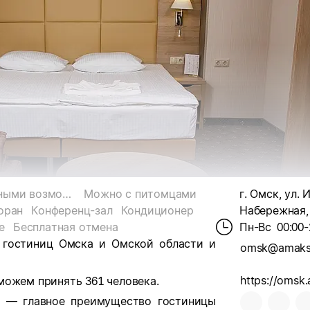
Для гостей с ограниченными возможностями
Можно с питомцами
г. Омск, ул.
оран
Конференц-зал
Кондиционер
Набережная, 
е
Бесплатная отмена
Пн-Вс
00:00-
 гостиниц Омска и Омской области и
omsk@amaks-
можем принять 361 человека.
а — главное преимущество гостиницы