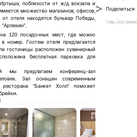
Иртыша, поблизости от ж/д вокзала и
Поделиться
имеется множество магазинов, офисов,
х от отеля находятся бульвар Победы,
Геба, ООО (AMAK
 "Арлекин".
 на 120 посадочных мест, где можно
д в номер. Гостям отеля предлагается
лле гостиницы расположен сувенирный
сположена бесплатная парковка для
й мы предлагаем конференц-зал
еловек. Зал оснащен современным
 ресторана "Банкет Холл" поможет
брейки.
!