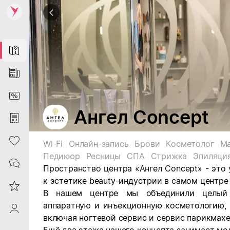
Map
News
DiscountCard
Ангел Concept
Purchases
Heart
Wi-Fi
Онлайн-запись
Брови
Косметолог
М
Педикюр
Ресницы
СПА
Стрижка
Эпиляци
Contacts
Пространство центра «Ангел Concept» - это
к эстетике beauty-индустрии в самом центре
Reviews
В нашем центре мы объединили целый э
аппаратную и инъекционную косметологию, 
ProfileSaby
включая ногтевой сервис и сервис парикмахе