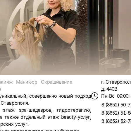
акияж
Маникюр
Окрашивание
г. Ставрополь
я
д. 440В
 уникальный, совершенно новый подход
Пн-Вс
09:00-
 Ставрополя.
8 (8652) 50-7
таж spa-шедевров, гидротерапию,
8 (8652) 51-8
а также отдельный этаж beauty-услуг,
8 (8652) 52-7
рских услуг.