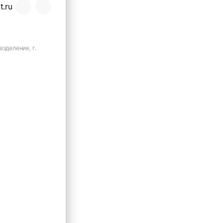
t.ru
азделение, г.