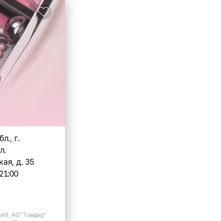
л., г.
л.
ая, д. 35
21:00
ит), АО "Тандер"