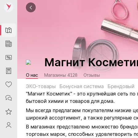
Map
News
DiscountCard
Магнит Космети
Purchases
О нас
Магазины
4128
Отзывы
Heart
ЭКО-товары
Бонусная система
Брендовый
"Магнит Косметик" - это крупнейшая сеть по
Contacts
бытовой химии и товаров для дома.
Мы всегда предлагаем покупателям низкие ц
Reviews
широкий ассортимент, а также регулярные ск
ProfileSaby
В магазинах представлено множество брендо
торговых марок, способных удовлетворить п