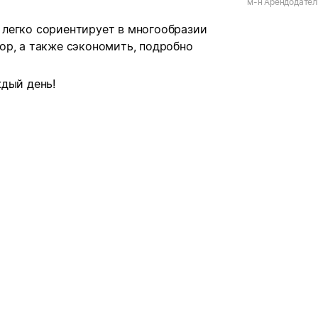
м-н Арендодатель
ул. Морквашинска
легко сориентирует в многообразии
ор, а также сэкономить, подробно
дый день!