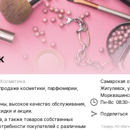
к
Косметика
Самарская об
 продаже косметики, парфюмерии,
Жигулевск, у
Морквашинск
Пн-Вс
08:30-
ены, высокое качество обслуживания,
идки и акции.
Поделиться
в, а также товаров собственных
отребности покупателей с различным
Тандер, АО (Магн