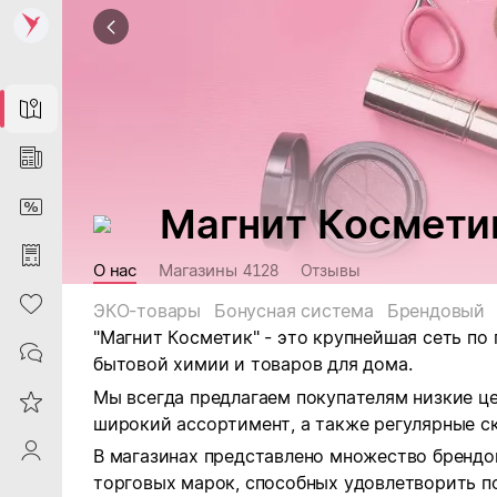
Map
News
DiscountCard
Магнит Космети
Purchases
О нас
Магазины
4128
Отзывы
Heart
ЭКО-товары
Бонусная система
Брендовый
"Магнит Косметик" - это крупнейшая сеть по
Contacts
бытовой химии и товаров для дома.
Мы всегда предлагаем покупателям низкие ц
Reviews
широкий ассортимент, а также регулярные ск
ProfileSaby
В магазинах представлено множество брендо
торговых марок, способных удовлетворить п