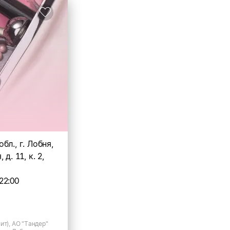
бл., г. Лобня,
д. 11, к. 2,
22:00
ит), АО "Тандер"