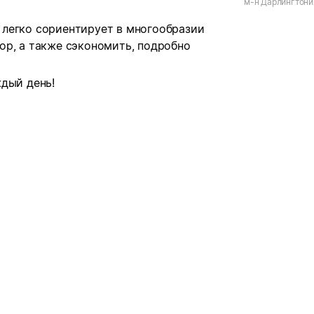
м-н Дарлингтония,
Окружная, д.11 к.
легко сориентирует в многообразии
ор, а также сэкономить, подробно
дый день!