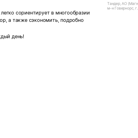
Тандер, АО (Магн
м-н Говернорс, г.
легко сориентирует в многообразии
Шувалова, д.19 к.
ор, а также сэкономить, подробно
дый день!