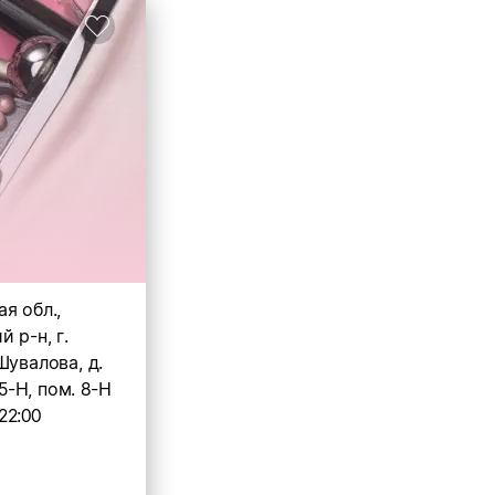
я обл.,
 р-н, г.
Шувалова, д.
 5-Н, пом. 8-Н
22:00