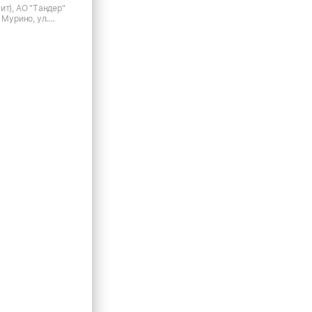
ит), АО "Тандер"
 Мурино, ул.
1