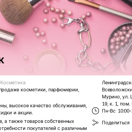
к
Косметика
Ленинградска
 продаже косметики, парфюмерии,
Всеволожский
Мурино, ул. 
19, к. 1, пом.
ены, высокое качество обслуживания,
Пн-Вс
10:00-
идки и акции.
в, а также товаров собственных
Поделиться
отребности покупателей с различным