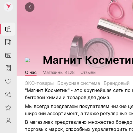
Map
News
DiscountCard
Магнит Космети
Purchases
О нас
Магазины
4128
Отзывы
Heart
ЭКО-товары
Бонусная система
Брендовый
"Магнит Косметик" - это крупнейшая сеть по
Contacts
бытовой химии и товаров для дома.
Мы всегда предлагаем покупателям низкие ц
Reviews
широкий ассортимент, а также регулярные ск
ProfileSaby
В магазинах представлено множество брендо
торговых марок, способных удовлетворить п