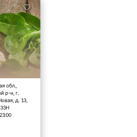
я обл.,
 р-н, г.
овая, д. 13,
233Н
23:00