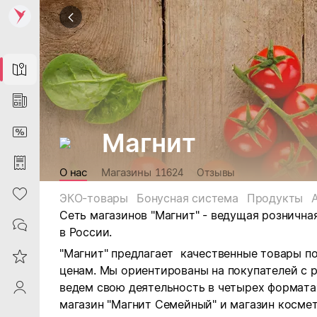
Map
News
DiscountCard
Магнит
Purchases
О нас
Магазины
11624
Отзывы
Heart
ЭКО-товары
Бонусная система
Продукты
Сеть магазинов "Магнит" - ведущая рознична
Contacts
в России.
"Магнит" предлагает качественные товары п
Reviews
ценам. Мы ориентированы на покупателей с 
ведем свою деятельность в четырех форматах:
ProfileSaby
магазин "Магнит Семейный" и магазин космет