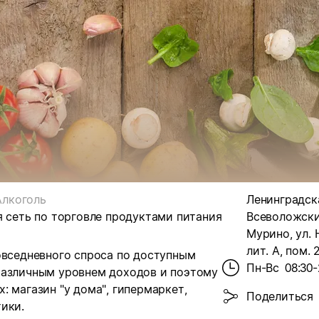
Алкоголь
Ленинградска
я сеть по торговле продуктами питания
Всеволожский
Мурино, ул. Н
лит. А, пом. 
овседневного спроса по доступным
Пн-Вс
08:30-
различным уровнем доходов и поэтому
 магазин "у дома", гипермаркет,
Поделиться
ики.