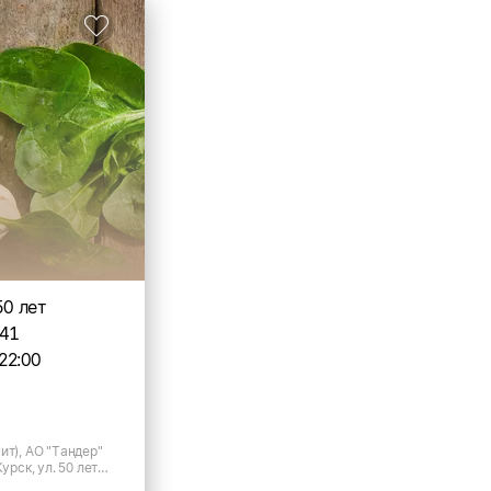
50 лет
141
22:00
ит), АО "Тандер"
Курск, ул. 50 лет