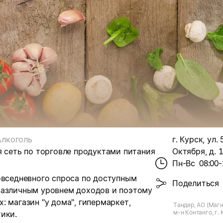
Алкоголь
г. Курск, ул. 
я сеть по торговле продуктами питания
Октября, д. 
Пн-Вс
08:00-
овседневного спроса по доступным
Поделиться
различным уровнем доходов и поэтому
 магазин "у дома", гипермаркет,
Тандер, АО (Магн
м-н Контанго, г. 
ики.
Октября