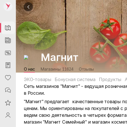
Map
News
DiscountCard
Магнит
Purchases
О нас
Магазины
11624
Отзывы
Heart
ЭКО-товары
Бонусная система
Продукты
Сеть магазинов "Магнит" - ведущая рознична
Contacts
в России.
"Магнит" предлагает качественные товары п
Reviews
ценам. Мы ориентированы на покупателей с 
ведем свою деятельность в четырех форматах:
ProfileSaby
магазин "Магнит Семейный" и магазин космет