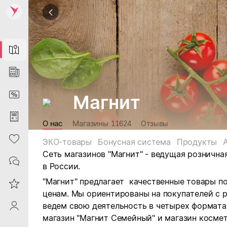
Map
News
DiscountCard
Магнит
Purchases
О нас
Магазины
11624
Отзывы
Heart
ЭКО-товары
Бонусная система
Продукты
Сеть магазинов "Магнит" - ведущая рознична
Contacts
в России.
"Магнит" предлагает качественные товары п
Reviews
ценам. Мы ориентированы на покупателей с 
ведем свою деятельность в четырех форматах:
ProfileSaby
магазин "Магнит Семейный" и магазин космет