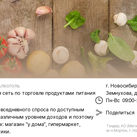
Алкоголь
г. Новосибир
я сеть по торговле продуктами питания
Земнухова, д
Пн-Вс
09:00-
овседневного спроса по доступным
Поделиться
различным уровнем доходов и поэтому
 магазин "у дома", гипермаркет,
Тандер, АО (Магн
м-н Мортон, г. Н
ики.
Земнухова, д.15