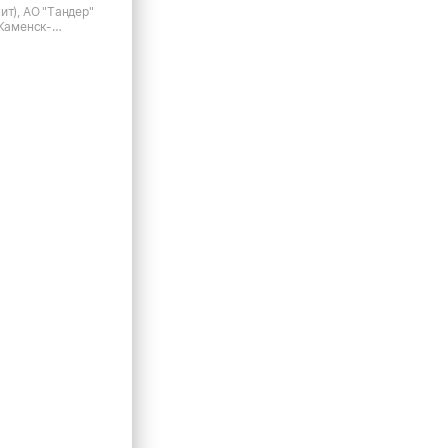
ит), АО "Тандер"
 Каменск-
люминиевая, д.15