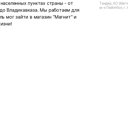
 населенных пунктах страны - от
Тандер, АО (Магн
м-н Пейнтбол, г.
 до Владикавказа. Мы работаем для
Уральский, ул. А
ль мог зайти в магазин "Магнит" и
изни!