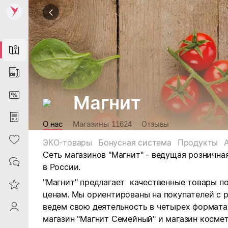
Map
News
DiscountCard
Магнит
Purchases
О нас
Магазины
11624
Отзывы
Heart
ЭКО-товары
Бонусная система
Продукты
Сеть магазинов "Магнит" - ведущая рознична
Contacts
в России.
"Магнит" предлагает качественные товары п
Reviews
ценам. Мы ориентированы на покупателей с 
ведем свою деятельность в четырех форматах:
ProfileSaby
магазин "Магнит Семейный" и магазин космет