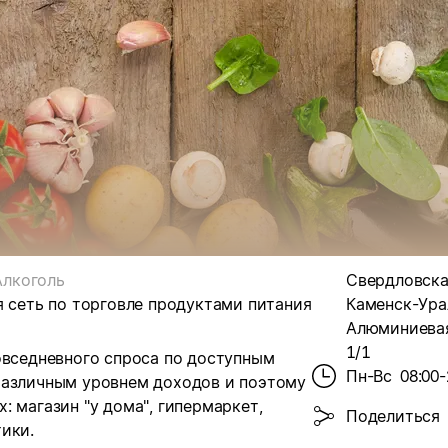
Алкоголь
Свердловская
я сеть по торговле продуктами питания
Каменск-Урал
Алюминиевая,
1/1
овседневного спроса по доступным
Пн-Вс
08:00-
различным уровнем доходов и поэтому
 магазин "у дома", гипермаркет,
Поделиться
ики.