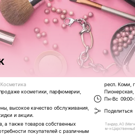
к
Косметика
респ. Коми, г
 продаже косметики, парфюмерии,
Пионерская, 
Пн-Вс
09:00-
ены, высокое качество обслуживания,
Поделиться
идки и акции.
в, а также товаров собственных
Тандер, АО (Магн
м-н Царственный,
отребности покупателей с различным
Пионерская, стр 