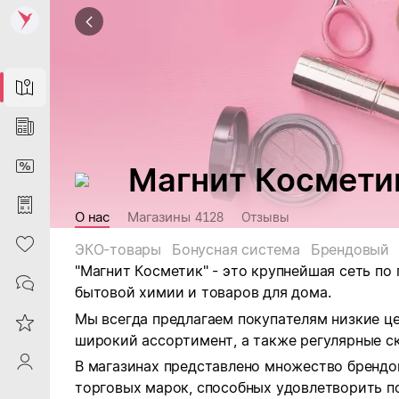
Map
News
DiscountCard
Магнит Космети
Purchases
О нас
Магазины
4128
Отзывы
Heart
ЭКО-товары
Бонусная система
Брендовый
"Магнит Косметик" - это крупнейшая сеть по
Contacts
бытовой химии и товаров для дома.
Мы всегда предлагаем покупателям низкие ц
Reviews
широкий ассортимент, а также регулярные ск
ProfileSaby
В магазинах представлено множество брендо
торговых марок, способных удовлетворить п