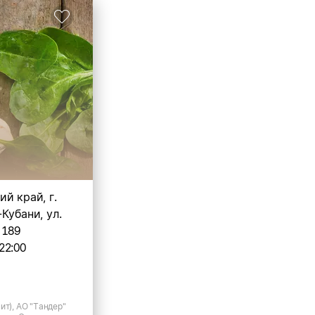
й край, г.
Кубани, ул.
 189
22:00
ит), АО "Тандер"