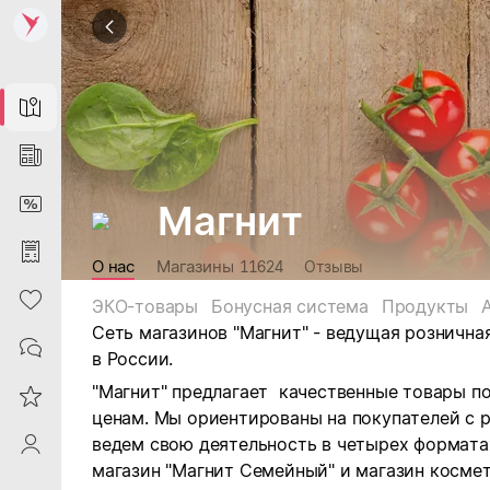
Map
News
DiscountCard
Магнит
Purchases
О нас
Магазины
11624
Отзывы
Heart
ЭКО-товары
Бонусная система
Продукты
Сеть магазинов "Магнит" - ведущая рознична
Contacts
в России.
"Магнит" предлагает качественные товары п
Reviews
ценам. Мы ориентированы на покупателей с 
ведем свою деятельность в четырех форматах:
ProfileSaby
магазин "Магнит Семейный" и магазин космет