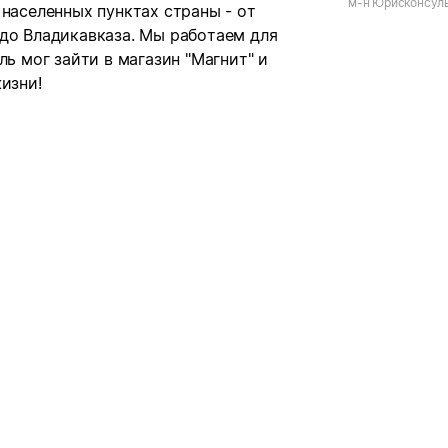
м-н Юрисконсульт
 населенных пунктах страны - от
на-Кубани, ул. Ш
 до Владикавказа. Мы работаем для
ль мог зайти в магазин "Магнит" и
изни!