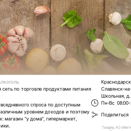
Алкоголь
Краснодарски
я сеть по торговле продуктами питания
Славянск-на-
Школьная, д.
Пн-Вс
08:00-
овседневного спроса по доступным
различным уровнем доходов и поэтому
Поделиться
 магазин "у дома", гипермаркет,
ики.
Тандер, АО (Магн