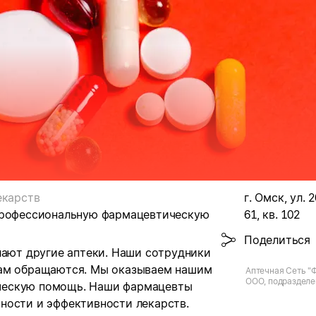
екарств
г. Омск, ул. 
 профессиональную фармацевтическую
61, кв. 102
Поделиться
лают другие аптеки. Наши сотрудники
нам обращаются. Мы оказываем нашим
Аптечная Сеть "
ООО, подразделен
ческую помощь. Наши фармацевты
20-я Линия
ности и эффективности лекарств.