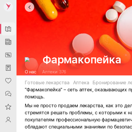
Map
News
DiscountCard
Фармакопейка
Purchases
О нас
Аптеки
376
Heart
Готовые лекарства
Аптека
Бронирование л
"Фармакопейка" – сеть аптек, оказывающих
Contacts
помощь.
Мы не просто продаем лекарства, как это де
Reviews
стремятся решать проблемы, с которыми к 
покупателям профессиональную фармацевти
ProfileSaby
обладают специальными знаниями по безопас