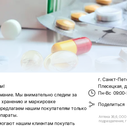
г. Санкт-Пет
и!
Плесецкая, д.
Пн-Вс
09:00-
имание. Мы внимательно следим за
, хранению и маркировке
Поделиться
 предлагаем нашим покупателям только
епараты.
Аптека 36,6, ООО 
подразделение, г
омогают нашим клиентам покупать
Петербург, ул. Пл