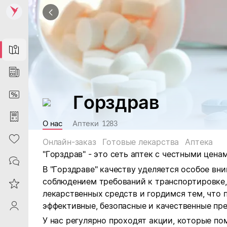
Map
News
DiscountCard
Горздрав
Purchases
О нас
Аптеки
1283
Heart
Онлайн-заказ
Готовые лекарства
Аптека
"Горздрав" - это сеть аптек с честными ценам
Contacts
В "Горздраве" качеству уделяется особое вн
соблюдением требований к транспортировке
Reviews
лекарственных средств и гордимся тем, что
эффективные, безопасные и качественные пр
ProfileSaby
У нас регулярно проходят акции, которые п