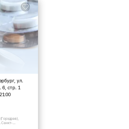
ербург, ул.
 6, стр. 1
21:00
(Горздрав),
. Санкт-
есецкая, д.6 стр 1