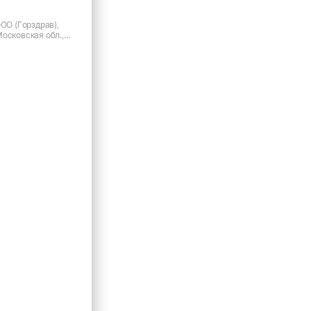
ООО (Горздрав),
осковская обл.,
Ново-Молоковский