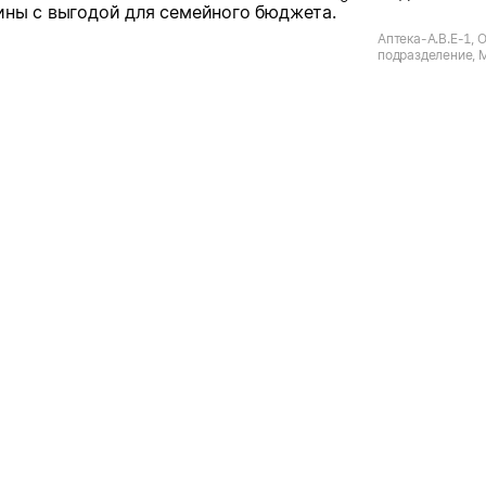
ины с выгодой для семейного бюджета.
Аптека-А.В.Е-1, 
подразделение, М
пгт. Молоково, 
б-р