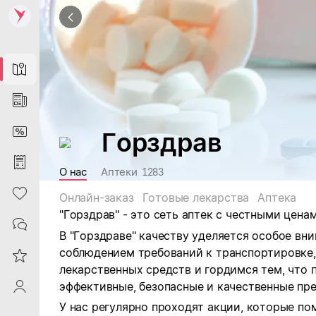
Map
News
DiscountCard
Горздрав
Purchases
О нас
Аптеки
1283
Heart
Онлайн-заказ
Готовые лекарства
Аптека
"Горздрав" - это сеть аптек с честными ценам
Contacts
В "Горздраве" качеству уделяется особое вн
соблюдением требований к транспортировке
Reviews
лекарственных средств и гордимся тем, что
эффективные, безопасные и качественные пр
ProfileSaby
У нас регулярно проходят акции, которые п