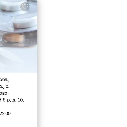
бл.,
., с.
ово-
б-р, д. 10,
22:00