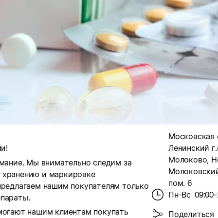
Московская о
и!
Ленинский г.о
Молоково, Н
имание. Мы внимательно следим за
Молоковский 
, хранению и маркировке
пом. 6
 предлагаем нашим покупателям только
Пн-Вс
09:00-
епараты.
омогают нашим клиентам покупать
Поделиться