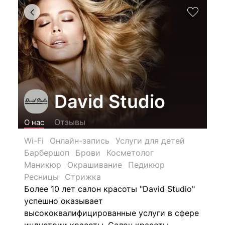
David Studio
Отзывы
О нас
Wi-Fi
Онлайн-запись
Услуги для детей
Барбершоп
Брови
Косметолог
Маникюр
Окрашивание
Педикюр
Ресницы
Стрижка
Более 10 лет салон красоты "David Studio"
успешно оказывает
высококвалифицированные услуги в сфере