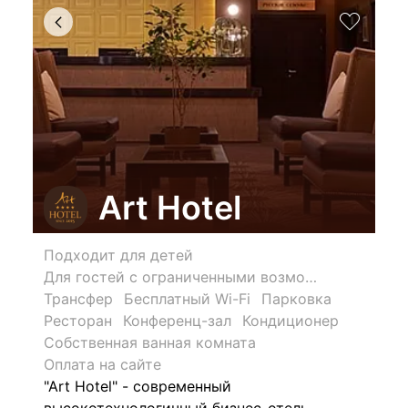
Art Hotel
Подходит для детей
Для гостей с ограниченными возможностями
Трансфер
Бесплатный Wi-Fi
Парковка
Ресторан
Конференц-зал
Кондиционер
Собственная ванная комната
Оплата на сайте
"Art Hotel" - современный