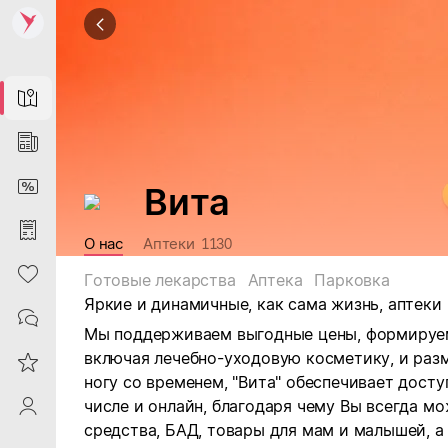
Map
News
DiscountCard
Вита
Purchases
О нас
Аптеки
1130
Heart
Готовые лекарства
Аптека
Парковка
Яркие и динамичные, как сама жизнь, аптеки 
Contacts
Мы поддерживаем выгодные цены, формируе
включая лечебно-уходовую косметику, и раз
Reviews
ногу со временем, "Вита" обеспечивает дост
числе и онлайн, благодаря чему Вы всегда м
ProfileSaby
средства, БАД, товары для мам и малышей, 