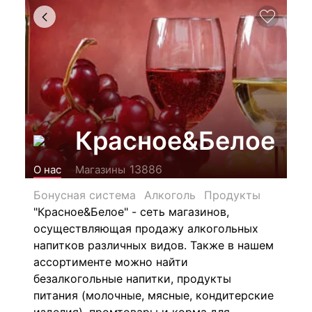
Красное&Белое
13886
О нас
Магазины
Бонусная система
Алкоголь
Продукты
"Красное&Белое" - сеть магазинов,
осуществляющая продажу алкогольных
напитков различных видов.
Также в нашем
ассортименте можно найти
безалкогольные напитки, продукты
питания (молочные, мясные, кондитерские