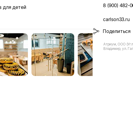
8 (900) 482-0
в для детей
carlson33.ru
Поделиться
Атриум, ООО (Угли
Владимир, ул. Гаг