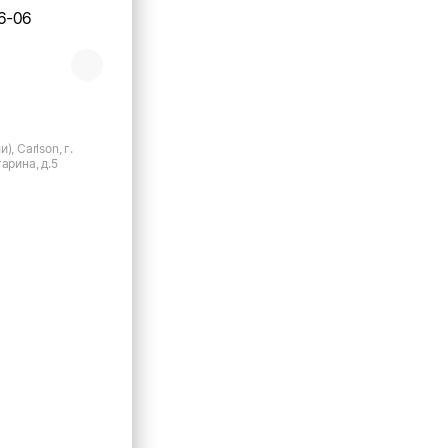
6-06
), Carlson, г.
арина, д.5