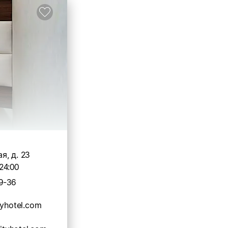
, д. 23
24:00
9-36
tyhotel.com