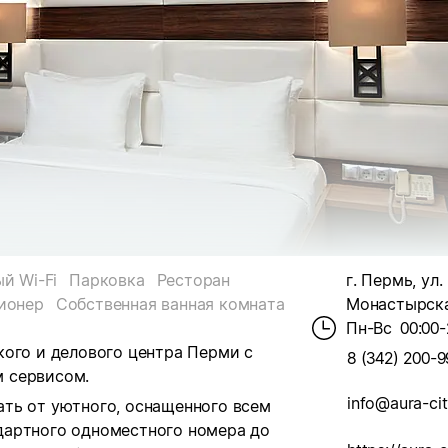
й Wi-Fi
Парковка
Ресторан
г. Пермь, ул.
ионер
Собственная ванная комната
Монастырская
Пн-Вс
00:00-
кого и делового центра Перми с
8 (342) 200-9
 сервисом.
info@aura-ci
ть от уютного, оснащенного всем
дартного одноместного номера до