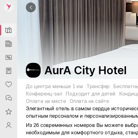
Map
News
DiscountCard
AurA City Hotel
Purchases
Heart
До центра меньше 1 км
Трансфер
Бесплатны
Конференц-зал
Подходит для детей
Кондиц
Contacts
Оплата на месте
Оплата на сайте
Элегантный отель в самом сердце историчес
Reviews
опытным персоналом и персонализированным
Из 26 современных номеров Вы можете выбра
ProfileSaby
необходимым для комфортного отдыха, стан