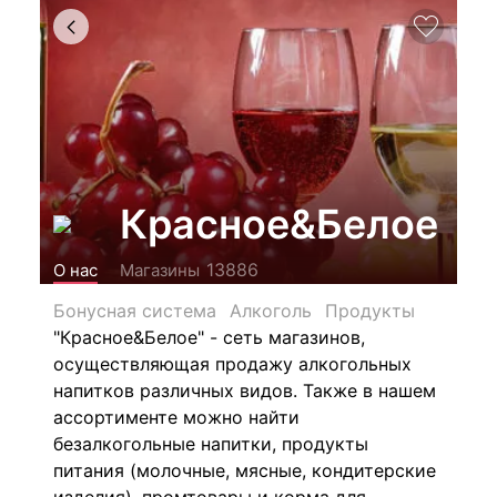
Красное&Белое
13886
О нас
Магазины
Бонусная система
Алкоголь
Продукты
"Красное&Белое" - сеть магазинов,
осуществляющая продажу алкогольных
напитков различных видов.
Также в нашем
ассортименте можно найти
безалкогольные напитки, продукты
питания (молочные, мясные, кондитерские