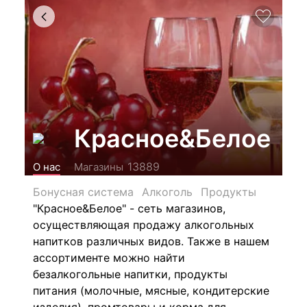
Красное&Белое
13889
О нас
Магазины
Бонусная система
Алкоголь
Продукты
"Красное&Белое" - сеть магазинов,
осуществляющая продажу алкогольных
напитков различных видов.
Также в нашем
ассортименте можно найти
безалкогольные напитки, продукты
питания (молочные, мясные, кондитерские