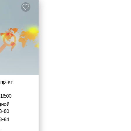
 пр-кт
-16:00
дной
8-80
3-84