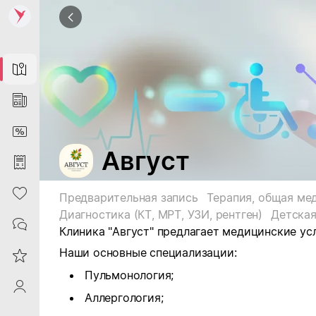
Map
News
DiscountCard
Август
Purchases
Heart
Предварительная запись
Терапия, общая ме
Диагностика (КТ, МРТ, УЗИ, рентген)
Детская
Contacts
Клиника "Август" предлагает медицинские усл
Наши основные специализации:
Reviews
Пульмонология;
ProfileSaby
Аллергология;