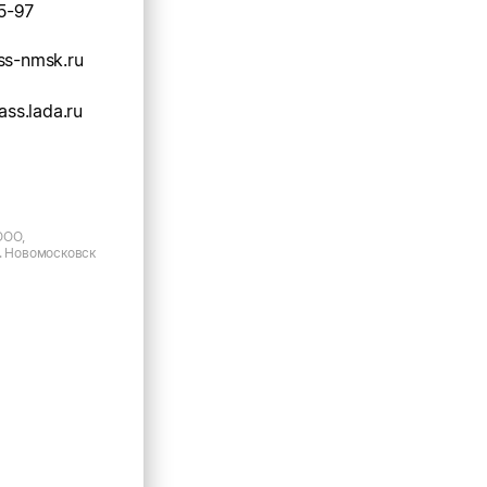
5-97
ss-nmsk.ru
ass.lada.ru
ООО,
г. Новомосковск