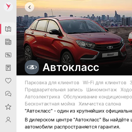
Map
News
DiscountCard
Автокласс
Purchases
Heart
Парковка для клиентов
Wi-Fi для клиентов
Предварительная запись
Шиномонтаж
Ходо
Contacts
Автоэлектрика
Обслуживание кондиционер
Бесконтактная мойка
Химчистка салона
Reviews
"Автокласс" - один из крупнейших официаль
В дилерском центре "Автокласс" Вы найдёте
ProfileSaby
автомобили распространяется гарантия.