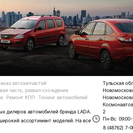
Заказ автозапчастей
Тульская обл.
вая часть, развал-схождение
Новомосковск
ов
Ремонт КПП
Тюнинг автомобилей
Новомосковс
Космонавтов,
ных дилеров автомобилей бренда LADA.
2
Пн-Вс
09:00-
 широкий ассортимент моделей. На все
8 (48762) 7-0