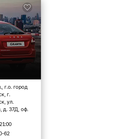
, г.о. город
, г.
к, ул.
 д. 37Д, оф.
21:00
0-62