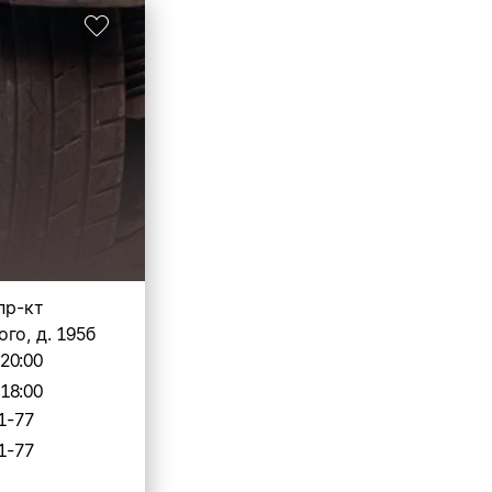
 пр-кт
го, д. 195б
-20:00
-18:00
1-77
1-77