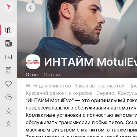
Map
News
DiscountCard
ИНТАЙМ MotulE
Purchases
О нас
Отзывы
Heart
Wi-Fi для клиентов
Заказ автозапчастей
Пре
Кузовной ремонт и окраска
Сервис
Консул
Contacts
"
ИНТАЙМ MotulEvo
" — это оригинальный паке
профессионального обслуживания автоматич
Reviews
Компактные установки с полностью автомат
обслуживать трансмиссии любых типов. Осн
ProfileSaby
масляным фильтром с магнитом, а также при