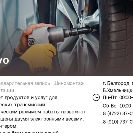
vo
дварительная запись
Шиномонтаж
г. Белгород,
ьтации
Б.Хмельницко
т продуктов и услуг для
Пн-Пт
09:00
еских трансмиссий.
Сб-Вс
10:00
ическим режимом работы позволяют
8 (4722) 37-0
ащены двумя электронными весами,
8 (910) 737-0
нтером.