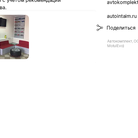
 с учётом рекомендаций
avtokomplekt
ва.
autointaim.ru
Поделиться
Автокомплект, 
MotulEvo)