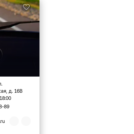
л.
я, д. 16В
18:00
8-89
.ru