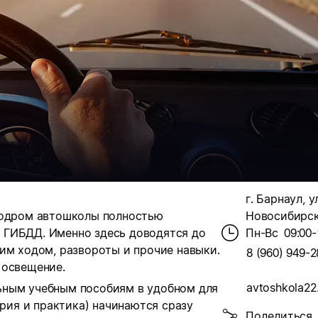
г. Барнаул, у
тодром автошколы полностью
Новосибирска
 ГИБДД. Именно здесь доводятся до
Пн-Вс
09:00-
им ходом, развороты и прочие навыки.
8 (960) 949-2
 освещение.
avtoshkola22
ьным учебным пособиям в удобном для
рия и практика) начинаются сразу
Поделиться