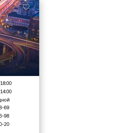
-18:00
-14:00
дной
8-69
6-98
0-20