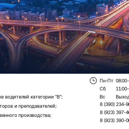
Пн-Пт
08:00
Сб
11:00
е водителей категории "В";
Вс
Выхо
8 (390) 234-9
торов и преподавателей;
8 (923) 397-4
венного производства;
8 (923) 390-0