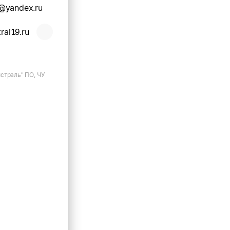
@yandex.ru
ral19.ru
страль" ПО, ЧУ