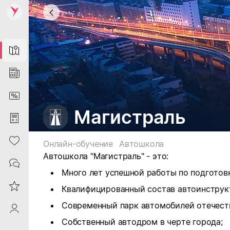
Map
News
DiscountCard
Магистраль
Purchases
Heart
Онлайн-обучение
Автошкола
Автошкола "Магистраль" - это:
Contacts
Много лет успешной работы по подготовк
Reviews
Квалифицированный состав автоинструк
Современный парк автомобилей отечест
ProfileSaby
Собственный автодром в черте города;