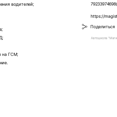
79233974698
ения водителей;
https://magist
Поделиться
в;
Д;
Автошкола "Маги
 на ГСМ;
ние.