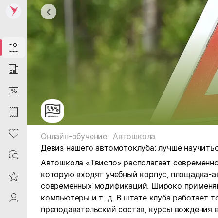
Map
News
DiscountCard
Purchases
Heart
Онлайн-обучение
Автошкола
Девиз нашего автомотоклуба: лучше научиться
Contacts
Автошкола «Твиспо» располагает современно
которую входят учебный корпус, площадка-а
Reviews
современных модификаций. Широко применяю
компьютеры и т. д. В штате клуба работает
ProfileSaby
преподавательский состав, курсы вождения