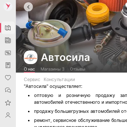
Map
News
DiscountCard
Автосила
Purchases
О нас
Магазины
3
Отзывы
Heart
Сервис
Консультации
"Автосила" осуществляет:
Contacts
оптовую и розничную продажу зап
автомобилей отечественного и импортно
Reviews
продажу большегрузных автомобилей от
ProfileSaby
ремонт, сервисное обслуживание больш