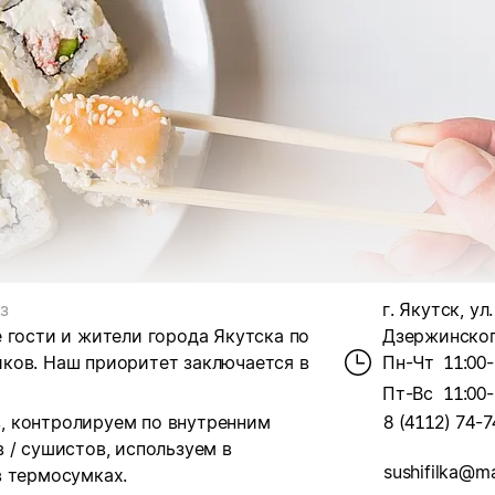
з
г. Якутск, ул.
 гости и жители города Якутска по
Дзержинского
ков. Наш приоритет заключается в
Пн-Чт
11:00-
Пт-Вс
11:00-
, контролируем по внутренним
8 (4112) 74-7
 / сушистов, используем в
sushifilka@ma
в термосумках.