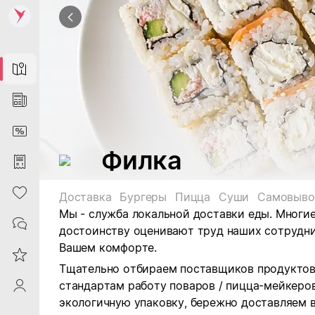
Map
News
DiscountCard
Филка
Purchases
Heart
Доставка
Бургеры
Пицца
Суши
Самовыво
Мы - служба локальной доставки еды. Многие
Contacts
достоинству оценивают труд наших сотрудни
Вашем комфорте.
Reviews
Тщательно отбираем поставщиков продуктов
стандартам работу поваров / пицца-мейкеров
ProfileSaby
экологичную упаковку, бережно доставляем 