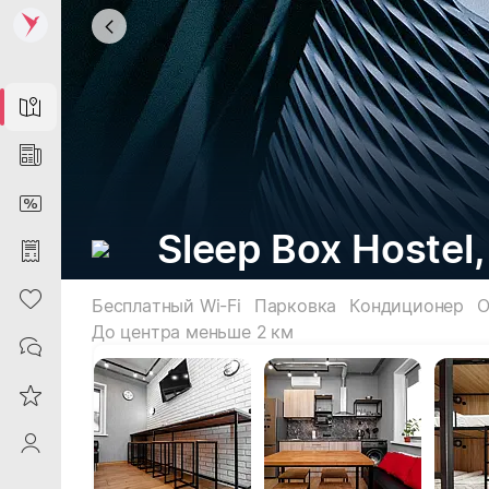
Map
News
DiscountCard
Sleep Box Hostel
Purchases
Heart
Бесплатный Wi-Fi
Парковка
Кондиционер
О
До центра меньше 2 км
Contacts
Reviews
ProfileSaby