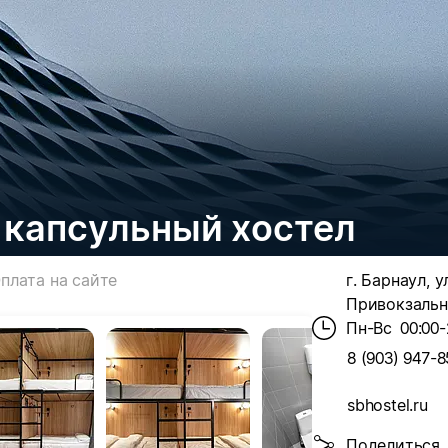
, капсульный хостел
плата на сайте
г. Барнаул, у
Привокзальна
Пн-Вс
00:00-
8 (903) 947-8
sbhostel.ru
Поделиться