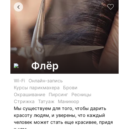
Флёр
Wi-Fi
Онлайн-запись
Курсы парикмахера
Брови
Окрашивание
Пирсинг
Ресницы
Стрижка
Татуаж
Маникюр
Мы существуем для того, чтобы дарить
красоту людям, и уверены, что каждый
человек может стать еще красивее,
придя