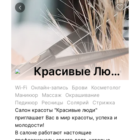
Красивые Люди
Wi-Fi
Онлайн-запись
Брови
Косметолог
Маникюр
Массаж
Окрашивание
Педикюр
Ресницы
Солярий
Стрижка
Салон красоты "Красивые люди"
приглашает Вас в мир красоты, успеха и
молодости!
В салоне работают настоящие