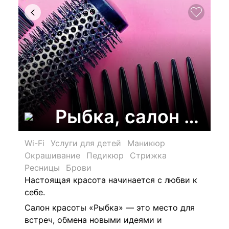
Рыбка, салон кра
Wi-Fi
Услуги для детей
Маникюр
Окрашивание
Педикюр
Стрижка
Ресницы
Брови
Настоящая красота начинается с любви к
себе.
Салон красоты «Рыбка» — это место для
встреч, обмена новыми идеями и