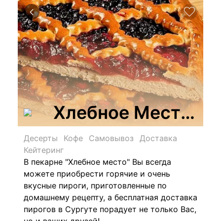
Хлебное Место, п
Десерты
Кофе
Самовывоз
Доставка
Кейтеринг
В пекарне
"Хлебное место" В
ы всегда
можете приобрести горячие и очень
вкусные пироги, приготовленные по
домашнему рецепту, а бесплатная доставка
пирогов в Сургуте порадует не только Вас,