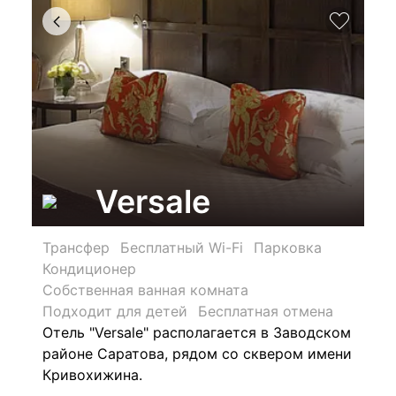
Versale
Трансфер
Бесплатный Wi-Fi
Парковка
Кондиционер
Собственная ванная комната
Подходит для детей
Бесплатная отмена
Отель "Versale" располагается в Заводском
районе Саратова, рядом со сквером имени
Кривохижина.