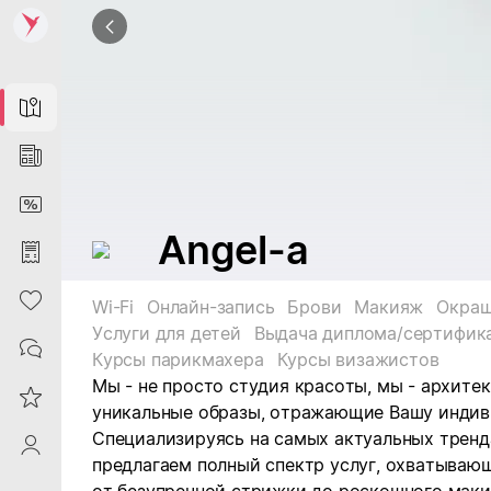
Map
News
DiscountCard
Angel-a
Purchases
Heart
Wi-Fi
Онлайн-запись
Брови
Макияж
Окраш
Услуги для детей
Выдача диплома/сертифик
Contacts
Курсы парикмахера
Курсы визажистов
Мы - не просто студия красоты, мы - архит
Reviews
уникальные образы, отражающие Вашу индив
Специализируясь на самых актуальных тренд
ProfileSaby
предлагаем полный спектр услуг, охватываю