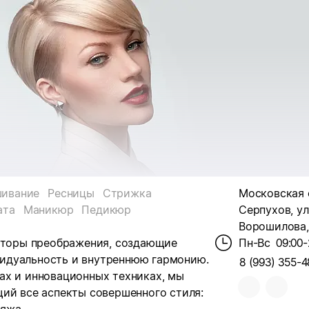
ивание
Ресницы
Стрижка
Московская 
ата
Маникюр
Педикюр
Серпухов, у
Ворошилова, 
екторы преображения, создающие
Пн-Вс
09:00-
идуальность и внутреннюю гармонию.
8 (993) 355-4
ах и инновационных техниках, мы
щий все аспекты совершенного стиля: