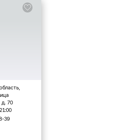
область,
лица
д. 70
21:00
8-39