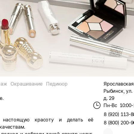
саж
Окрашивание
Педикюр
Ярославская о
Рыбинск, ул.
е.
д. 29
Пн-Вс
10:00-
8 (920) 113-8
 настоящую красоту и делать её
8 (800) 200-9
качествам.