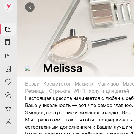
Map
News
DiscountCard
Melissa
Purchases
Heart
Брови
Косметолог
Макияж
Маникюр
Мас
Ресницы
Стрижка
Wi-Fi
Услуги для детей
Contacts
Настоящая красота начинается с любви к себ
Ваша уникальность — вот что самое главное.
Reviews
Эмоции, настроение и желания создают Вас.
Мы работаем так, чтобы подчеркивать
ProfileSaby
естественным дополнением к Вашим лучшим 