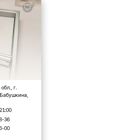
бл., г.
 Бабушкина,
21:00
8-36
6-00