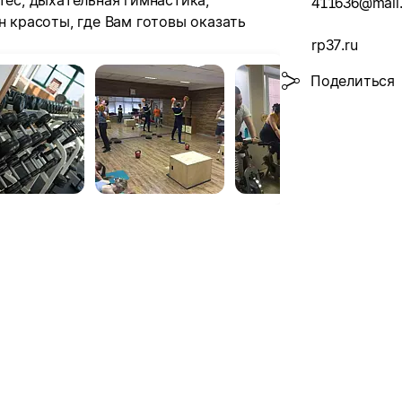
тес, дыхательная гимнастика,
411636@mail.
н красоты, где Вам готовы оказать
rp37.ru
Поделиться