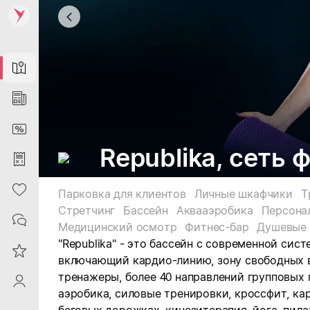
Map
News
DiscountCard
Republika, сеть
Purchases
Heart
Парковка для клиентов
Личные шкафчики
Т
Стретчинг
Бассейн
Аквааэробика
Персона
Contacts
Медицинский осмотр
Фитнес-бар
Душевые 
"Republika" - это бассейн с современной сис
Reviews
включающий кардио-линию, зону свободных 
тренажеры, более 40 направлений групповых 
ProfileSaby
аэробика, силовые тренировки, кроссфит, к