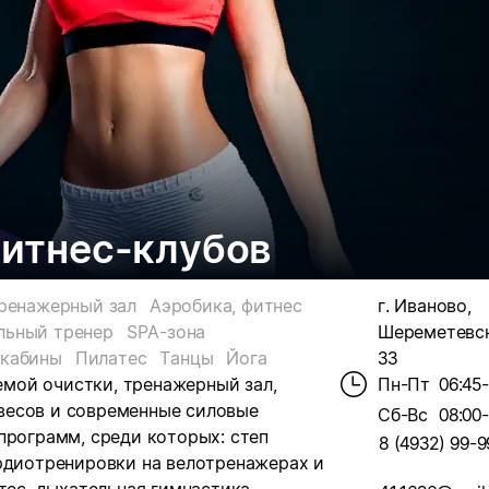
 фитнес-клубов
ренажерный зал
Аэробика, фитнес
г. Иваново,
льный тренер
SPA-зона
Шереметевск
кабины
Пилатес
Танцы
Йога
33
темой очистки, тренажерный зал,
Пн-Пт
06:45
весов и современные силовые
Сб-Вс
08:00
программ, среди которых: степ
8 (4932) 99-9
ардиотренировки на велотренажерах и