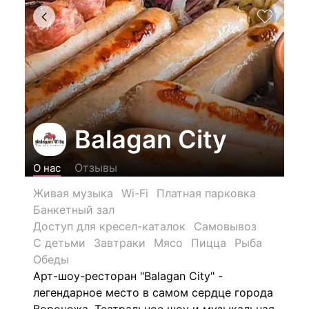
Balagan City
Отзывы
О нас
Живая музыка
Wi-Fi
Платная парковка
Банкетный зал
Доступ для кресел-каталок
Самовывоз
С детьми
Завтраки
Мясо
Пицца
Рыба
Обеды
Арт-шоу-ресторан "Balagan City" -
легендарное место в самом сердце города