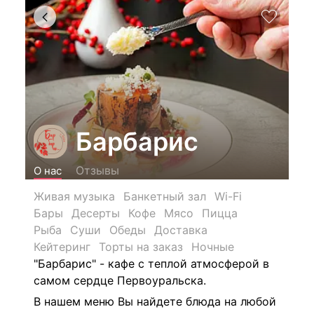
Барбарис
Отзывы
О нас
Живая музыка
Банкетный зал
Wi-Fi
Бары
Десерты
Кофе
Мясо
Пицца
Рыба
Суши
Обеды
Доставка
Кейтеринг
Торты на заказ
Ночные
"Барбарис" - кафе с теплой атмосферой в
самом сердце Первоуральска.
В нашем меню Вы найдете блюда на любой