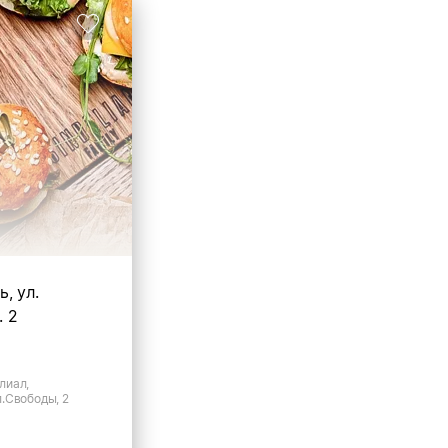
ь, ул.
. 2
лиал,
л.Свободы, 2