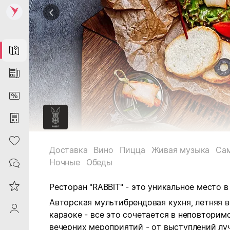
Map
News
DiscountCard
Purchases
Heart
Доставка
Вино
Пицца
Живая музыка
Са
Ночные
Обеды
Contacts
Reviews
Ресторан "RABBIT" - это уникальное место в
Авторская мультибрендовая кухня, летняя ве
ProfileSaby
караоке - все это сочетается в неповторим
вечерних мероприятий - от выступлений лу