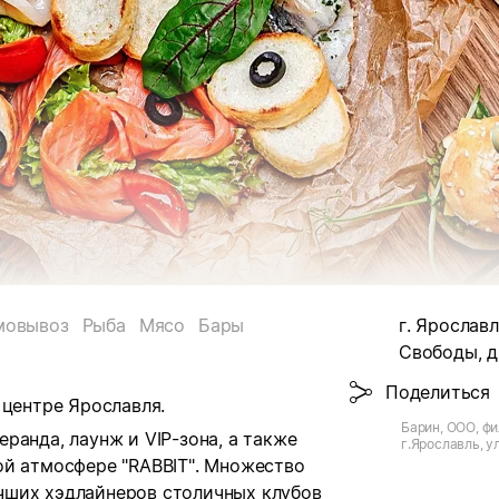
мовывоз
Рыба
Мясо
Бары
г. Ярославл
Свободы, д
Поделиться
 центре Ярославля.
Барин, ООО, фи
ранда, лаунж и VIP-зона, а также
г.Ярославль, у
ой атмосфере "RABBIT". Множество
чших хэдлайнеров столичных клубов