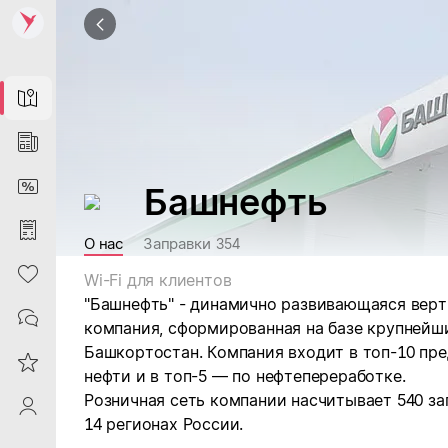
Map
News
DiscountCard
Башнефть
Purchases
О нас
Заправки
354
Heart
Wi-Fi для клиентов
"Башнефть" - динамично развивающаяся верт
Contacts
компания, сформированная на базе крупнейш
Башкортостан. Компания входит в топ-10 пр
Reviews
нефти и в топ-5 — по нефтепереработке.
Розничная сеть компании насчитывает 540 з
ProfileSaby
14 регионах России.