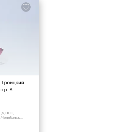
, Троицкий
стр. А
ца, ООО,
. Челябинск,