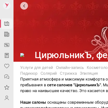
Map
News
DiscountCard
ЦирюльникЪ, фе
Purchases
Heart
Услуги для детей
Онлайн-запись
Косметоло
Педикюр
Солярий
Стрижка
Эпиляция
Contacts
Приятная атмосфера и максимум комфорта о
пребывания в
сети салонов "ЦирюльникЪ"
. М
Reviews
право на наивысшее качество. Это касается 
ProfileSaby
Наши салоны
оснащены современным оборуд