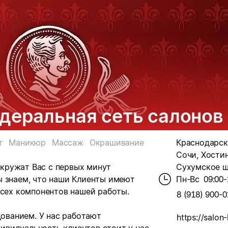
деральная сеть салонов
г
Маникюр
Массаж
Окрашивание
Краснодарски
Сочи, Хостин
кружат Вас с первых минут
Сухумское шо
ы знаем, что наши Клиенты имеют
Пн-Вс
09:00-
всех компонентов нашей работы.
8 (918) 900-0
ованием. У нас работают
https://salon-