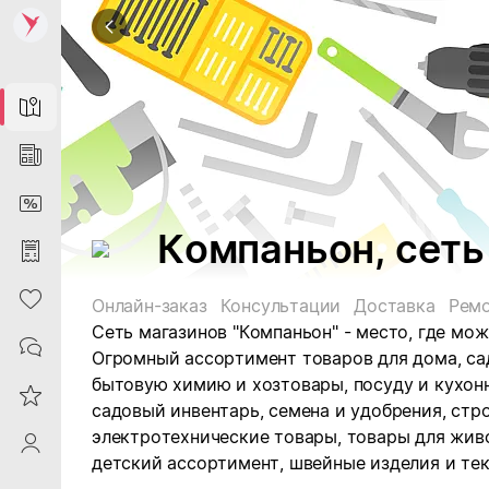
Map
News
DiscountCard
Компаньон, сеть
Purchases
Heart
Онлайн-заказ
Консультации
Доставка
Рем
Сеть магазинов "Компаньон" - место, где мо
Contacts
Огромный ассортимент товаров для дома, са
б
ытовую химию и хозтовары, посуду и кухон
Reviews
садовый инвентарь, семена и удобрения, стр
электротехнические товары, товары для живо
ProfileSaby
детский ассортимент, швейные изделия и тек