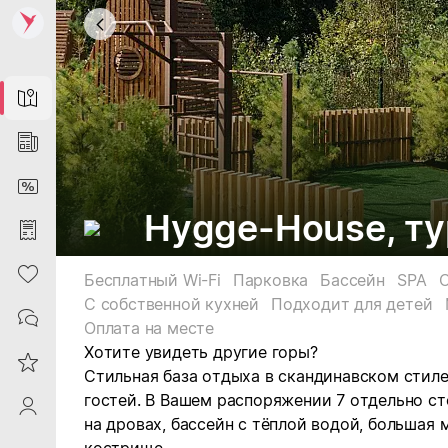
Map
News
DiscountCard
Hygge-House, ту
Purchases
Heart
Бесплатный Wi-Fi
Парковка
Бассейн
SPA
С собственной кухней
Подходит для детей
Contacts
Оплата на месте
Хотите увидеть другие горы?
Reviews
Стильная база отдыха в скандинавском стиле
гостей. В Вашем распоряжении 7 отдельно ст
ProfileSaby
на дровах, бассейн с тёплой водой, большая 