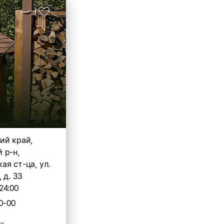
ий край,
 р-н,
я ст-ца, ул.
 д. 33
24:00
0-00