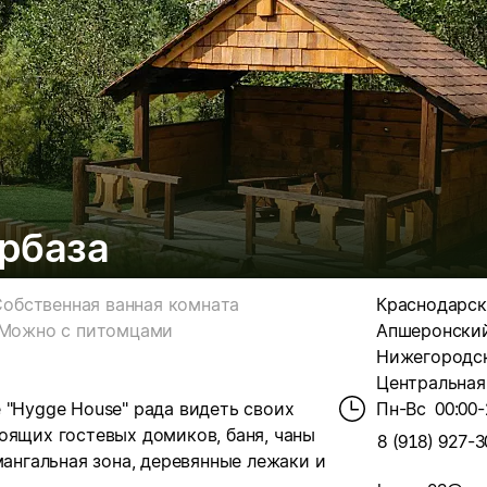
рбаза
Собственная ванная комната
Краснодарск
Можно с питомцами
Апшеронский
Нижегородска
Центральная,
 "Hygge House" рада видеть своих
Пн-Вс
00:00-
оящих гостевых домиков, баня, чаны
8 (918) 927-3
мангальная зона, деревянные лежаки и