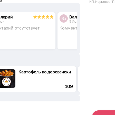
м
ИП, Нормясов "Пи
Екатеринбург, ул.
алерий
Валерий
Ва
Июн
5 Июн
тарий отсутствует
Комментарий отсутствует
Картофель по деревенски
109