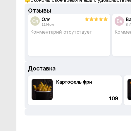
Экономь свое время и ешь с удовольствие
😉
Отзывы
Оля
В
Ол
Ва
11 Июл
8 
Комментарий отсутствует
Коммен
Доставка
Картофель фри
109