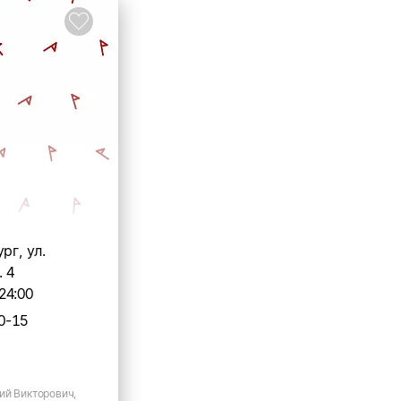
рг, ул.
. 4
24:00
0-15
ий Викторович,