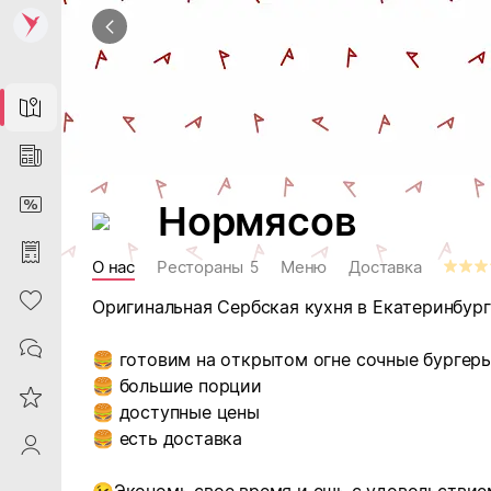
Map
News
DiscountCard
Нормясов
Purchases
О нас
Рестораны
Меню
Доставка
5
Heart
Оригинальная Сербская кухня в Екатеринбург
Contacts
готовим на открытом огне
сочные бургеры
🍔
большие порции
🍔
Reviews
доступные цены
🍔
есть доставка
🍔
ProfileSaby