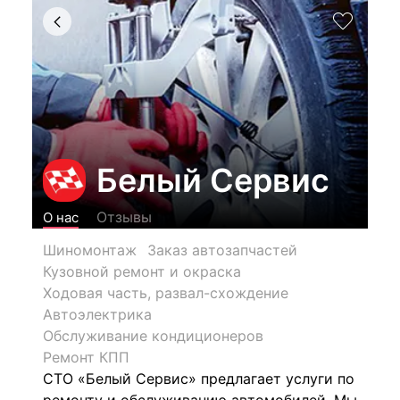
Белый Сервис
Отзывы
О нас
Шиномонтаж
Заказ автозапчастей
Кузовной ремонт и окраска
Ходовая часть, развал-схождение
Автоэлектрика
Обслуживание кондиционеров
Ремонт КПП
СТО «Белый Сервис» предлагает услуги по